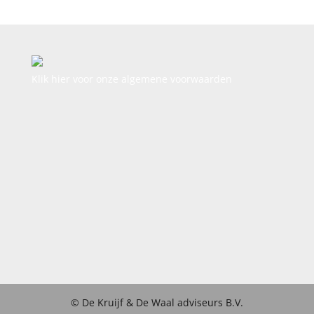
Klik hier voor onze algemene voorwaarden
© De Kruijf & De Waal adviseurs B.V.