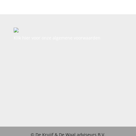
Klik hier voor onze algemene voorwaarden
© De Kruijf & De Waal adviseurs B.V.